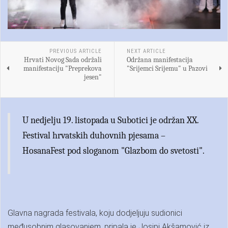
PREVIOUS ARTICLE
NEXT ARTICLE
Hrvati Novog Sada održali
Održana manifestacija
manifestaciju "Preprekova
"Srijemci Srijemu" u Pazovi
jesen"
U nedjelju 19. listopada u Subotici je održan XX.
Festival hrvatskih duhovnih pjesama –
HosanaFest pod sloganom "Glazbom do svetosti".
Glavna nagrada festivala, koju dodjeljuju sudionici
međusobnim glasovanjem, pripala je Josipi Akšamović iz