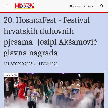
NALAZITE SE OVDJE:
HRVATI U SRBIJI
KULTURA
9
NEW ARTICLES
20. HosanaFest - Festival
hrvatskih duhovnih
pjesama: Josipi Akšamović
glavna nagrada
19 LISTOPAD 2025
HITOVI: 1070
KULTURA